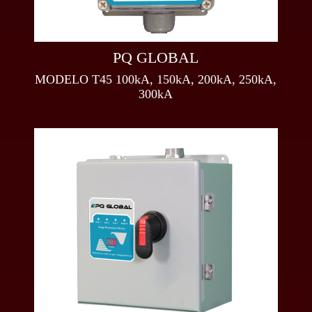
PQ GLOBAL
MODELO T45 100kA, 150kA, 200kA, 250kA,
300kA